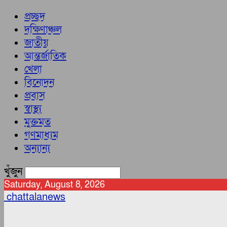
প্রচ্ছদ
দক্ষিণাঞ্চল
জাতীয়
আন্তর্জাতিক
খেলা
বিনোদন
প্রবাস
স্বাস্থ্য
মুক্তমত
গণমাধ্যম
অন্যান্য
খুঁজুন
Saturday, August 8, 2026
chattalanews