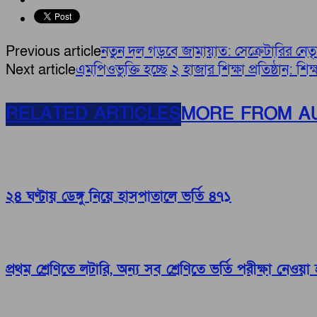
Previous article
নতুন দল গড়বে জামায়াত: সেক্রেটারির নেতৃত
Next article
এমপিওভুক্তি হচ্ছে ২ হাজার শিক্ষা প্রতিষ্ঠান: শিক্ষাম
RELATED ARTICLES
MORE FROM A
২৪ ঘণ্টায় ডেঙ্গু নিয়ে হাসপাতালে ভর্তি ৪৭১
প্রথম শ্রেণিতে লটারি, অন্য সব শ্রেণিতে ভর্তি পরীক্ষা নেওয়া