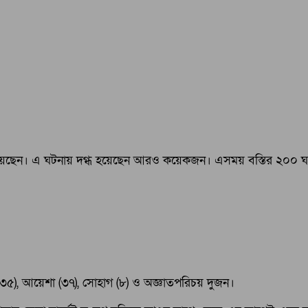
ত হয়েছেন। এ ঘটনায় দগ্ধ হয়েছেন আরও কয়েকজন। এসময় বস্তির ২০০ ঘর
িনা (৩৫), আয়েশা (৩৭), সোহাগ (৮) ও অজ্ঞাতপরিচয় দুজন।