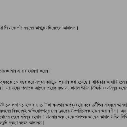
ালেদা জিয়াকে পাঁচ বছরের কারাদন্ড দিয়েছেন আদালত।
ারুজ্জামান এ রায় ঘোষণা করেন।
েককে ১০ বছর করে সশ্রম কারাদন্ড প্রদান করা হয়েছে। বাকি চার আসামি হলেন সাব
ন। এর মধ্যে পলাতক আছেন তারেক রহমান, কামাল উদ্দিন সিদ্দিকী ও মমিনুর রহম
োটি ১০ লাখ ৭১ হাজার ৬৭১ টাকা ক্ষমতার অপব্যবহার করে দুর্নীতির মাধ্যমে আত
জনের বিরুদ্ধেই অভিযোগপত্র দেন দুদকের উপপরিচালক হারুন অর রশীদ। অন্য আ
ানের বোনের ছেলে মমিনুর রহমান। মামলায় শুরু থেকে পলাতক আছেন কামাল উদ্দিন স
ানবন্দি গ্রহণ করেন আদালত।