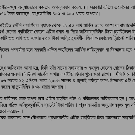
উদ্দেশ্যে অন্যায়ভাবে ক্ষমতার অপব্যবহার করেছেন। সরকারি এতিম তহবিলের আর্থি
৬৭১ টাকা করেছেন, যা দন্ডবিধির ৪০৯ ও ১০৯ ধারার অপরাধ।
নাইটেড সৌদি কমার্শিয়াল ব্যাংক থেকে ১২.৫৫ লাখ মার্কিন ডলার আসে যা বাংলাদেশ
্থ দেশের প্রতিষ্ঠিত কোনো এতিমখানায় না দিয়ে অস্তিত্ববিহীন জিয়া চ্যারিটেব
 কোটি ৩৩ লাখ ৩৩ হাজার ৫০০ টাকা অস্তিত্ববিহীন জিয়া অরফানেজ ট্রাস্টে পাঠা
 নিজের পদমর্যাদা বলে সরকারি এতিম তহবিলের আর্থিক দায়িত্ববান বা জিম্মাদার হয়ে
ন।
দ্ধে অভিযোগ আনা হয়, তিনি তাঁর মায়ের সহায়তায় ৬ মইনুল হোসেন রোডের ঠিকানা ব
কের গুলশান নিউনর্থ সার্কেল শাখায় এসটিডি হিসাব খুলে জমা রাখেন। দীর্ঘ দিনে ক
 সালের ১২ এপ্রিল থেকে ২০০৬ সালের ৪ জুলাই পর্যন্ত অসৎ উদ্দেশ্যে ৫টি চেকের 
 করেন যা দন্ডবিধির ৪০৯ ধারার অপরাধ।
ীর সচিবের দায়িত্বে ভারপ্রাপ্ত হয়ে এতিম তহবিল গঠন ও পরিচালনার দায়িত্ববান হন।
 দিয়ে গঠিত অস্তিত্ববিহীন ট্রাস্টে টাকা পাঠান। প্রধানমন্ত্রীর অনুমোদনকৃত মূল ন
হায়তা করেছেন।
রেক রহমানের সঙ্গে যৌথভাবে প্রধানমন্ত্রীর এতিম তহবিলের টাকা আত্মসাতে সহয