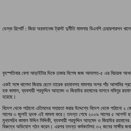
ডেস্ক রিপোর্ট : জিয়া অরফানেজ ট্রাস্ট দুর্নীতি মামলায় বিএনপি চেয়ারপারসন খ
বৃহস্পতিবার বেলা আড়াইটার দিকে ঢাকার বিশেষ জজ আদালত-৫ এর বিচারক আখত
একই সঙ্গে খালেদা জিয়ার ছেলে তারেক রহমানসহ মামলার অপর পাঁচ আসামির প্রত্য
হক কামাল, ব্যবসায়ী শরফুদ্দিন আহমেদ ও জিয়াউর রহমানের ভাগনে মমিনুর রহমা
হয়েছে।
বিদেশ থেকে পাঠানো এতিমদের সহায়তা করার উদ্দেশ্যে বিদেশ থেকে পাঠানো ২ ক
সালের ৩ জুলাই দুদক এই মামলা করে। তদন্ত শেষে ২০০৯ সালের ৫ আগস্ট ছয়
মুখ্যসচিব কামাল উদ্দিন সিদ্দিকী, ব্যবসায়ী শরফুদ্দিন আহমেদ ও জিয়াউর রহম
বিরুদ্ধে অভিযোগ গঠন করেন। এরপর তদন্ত কর্মকর্তাসহ ৩২ জনের সাক্ষীর জব