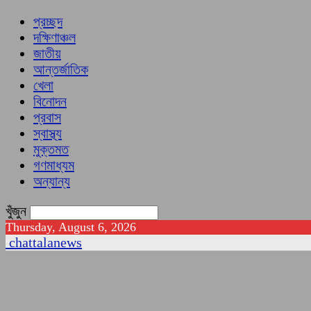
প্রচ্ছদ
দক্ষিণাঞ্চল
জাতীয়
আন্তর্জাতিক
খেলা
বিনোদন
প্রবাস
স্বাস্থ্য
মুক্তমত
গণমাধ্যম
অন্যান্য
খুঁজুন
Thursday, August 6, 2026
chattalanews