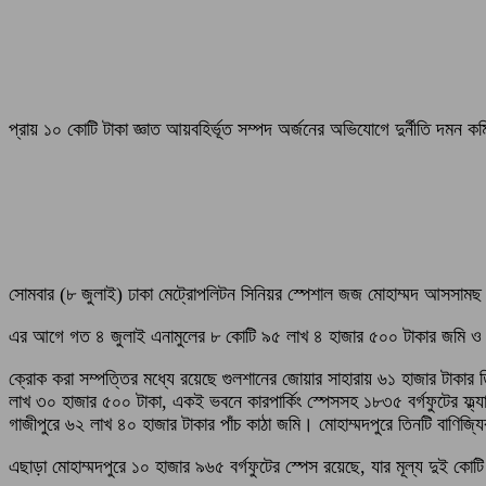
প্রায় ১০ কোটি টাকা জ্ঞাত আয়বহির্ভূত সম্পদ অর্জনের অভিযোগে দুর্নীতি দমন
সোমবার (৮ জুলাই) ঢাকা মেট্রোপলিটন সিনিয়র স্পেশাল জজ মোহাম্মদ আসসা
এর আগে গত ৪ জুলাই এনামুলের ৮ কোটি ৯৫ লাখ ৪ হাজার ৫০০ টাকার জমি ও ফ্
ক্রোক করা সম্পত্তির মধ্যে রয়েছে গুলশানের জোয়ার সাহারায় ৬১ হাজার টাকার 
লাখ ৩০ হাজার ৫০০ টাকা, একই ভবনে কারপার্কিং স্পেসসহ ১৮৩৫ বর্গফুটের ফ্ল্য
গাজীপুরে ৬২ লাখ ৪০ হাজার টাকার পাঁচ কাঠা জমি। মোহাম্মদপুরে তিনটি বাণিজ্য
এছাড়া মোহাম্মদপুরে ১০ হাজার ৯৬৫ বর্গফুটের স্পেস রয়েছে, যার মূল্য দুই কোট