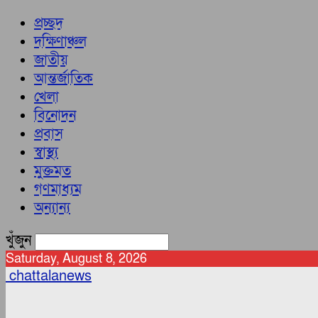
প্রচ্ছদ
দক্ষিণাঞ্চল
জাতীয়
আন্তর্জাতিক
খেলা
বিনোদন
প্রবাস
স্বাস্থ্য
মুক্তমত
গণমাধ্যম
অন্যান্য
খুঁজুন
Saturday, August 8, 2026
chattalanews