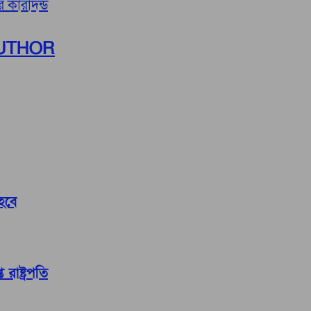
র কারাদন্ড
UTHOR
 হবে
রাষ্ট্রপতি