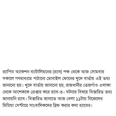
র‍্যাপিড অ্যাকশন ব্যাটালিয়নের (র‍্যাব) পক্ষ থেকে আজ সোমবার
সকালে গণমাধ্যমে পাঠানো মোবাইল ফোনের খুদে বার্তায় এই তথ্য
জানানো হয়। খুদে বার্তায় জানানো হয়, রাজধানীর তেজগাঁও এলাকা
থেকে আশেককে গ্রেপ্তার করে র‍্যাব-৩। ঘটনার বিষয়ে বিস্তারিত তথ্য
জানায়নি র‍্যাব। বিস্তারিত জানাতে আজ বেলা ১১টায় নিজেদের
মিডিয়া সেন্টারে সাংবাদিকদের ব্রিফ করার কথা র‍্যাবের।