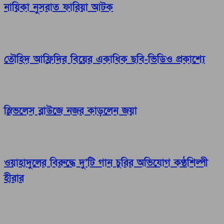
নায়িকা নুসরাত ফারিয়া আটক
তৌহিদ আফ্রিদির বিয়ের একাধিক ছবি-ভিডিও প্রকাশ্যে
স্লিভলেস ব্লাউজে নজর কাড়লেন জয়া
ওয়াহাদুলের বিরুদ্ধে দু’টি গান চুরির অভিযোগ কণ্ঠশিল্পী
হীরার