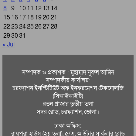
8
9
10
11
12
13
14
15
16
17
18
19
20
21
22
23
24
25
26
27
28
29
30
31
« Jul
সম্পাদক ও প্রকাশক : মুহাম্মদ নূরুল আমিন
সম্পাদকীয় কার্যালয়:
চরফ্যাশন ইনস্টিটিউট অফ ইনফরমেশন টেকনোলজি
(সিআইআইটি)
রতন প্লাজার তৃতীয় তলা
সদর রোড, চরফ্যাশন, ভোলা।
ঢাকা অফিস:
রায়পুরা হাউস (২য় তলা), ৫/এ, আউটার সার্কুলার রোড