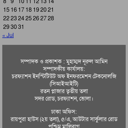
8
9
10
11
12
13
14
15
16
17
18
19
20
21
22
23
24
25
26
27
28
29
30
31
« Jul
সম্পাদক ও প্রকাশক : মুহাম্মদ নূরুল আমিন
সম্পাদকীয় কার্যালয়:
চরফ্যাশন ইনস্টিটিউট অফ ইনফরমেশন টেকনোলজি
(সিআইআইটি)
রতন প্লাজার তৃতীয় তলা
সদর রোড, চরফ্যাশন, ভোলা।
ঢাকা অফিস:
রায়পুরা হাউস (২য় তলা), ৫/এ, আউটার সার্কুলার রোড
পশ্চিম মালিবাগ