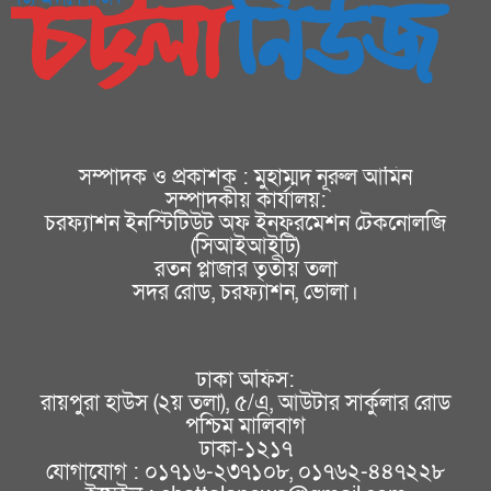
সম্পাদক ও প্রকাশক : মুহাম্মদ নূরুল আমিন
সম্পাদকীয় কার্যালয়:
চরফ্যাশন ইনস্টিটিউট অফ ইনফরমেশন টেকনোলজি
(সিআইআইটি)
রতন প্লাজার তৃতীয় তলা
সদর রোড, চরফ্যাশন, ভোলা।
ঢাকা অফিস:
রায়পুরা হাউস (২য় তলা), ৫/এ, আউটার সার্কুলার রোড
পশ্চিম মালিবাগ
ঢাকা-১২১৭
যোগাযোগ : ০১৭১৬-২৩৭১০৮, ০১৭৬২-৪৪৭২২৮