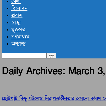
খেলা
বিনোদন
প্রবাস
স্বাস্থ্য
মুক্তমত
গণমাধ্যম
অন্যান্য
Daily Archives: March 3
ছোটখাট কিছু ঘটলেও নিরাপত্তাহীনতার কোনো কারণ নেই : 