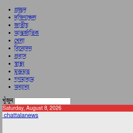
প্রচ্ছদ
দক্ষিণাঞ্চল
জাতীয়
আন্তর্জাতিক
খেলা
বিনোদন
প্রবাস
স্বাস্থ্য
মুক্তমত
গণমাধ্যম
অন্যান্য
খুঁজুন
Saturday, August 8, 2026
chattalanews