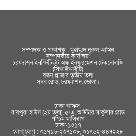
সম্পাদক ও প্রকাশক : মুহাম্মদ নূরুল আমিন
সম্পাদকীয় কার্যালয়:
চরফ্যাশন ইনস্টিটিউট অফ ইনফরমেশন টেকনোলজি
(সিআইআইটি)
রতন প্লাজার তৃতীয় তলা
সদর রোড, চরফ্যাশন, ভোলা।
ঢাকা অফিস:
রায়পুরা হাউস (২য় তলা), ৫/এ, আউটার সার্কুলার রোড
পশ্চিম মালিবাগ
ঢাকা-১২১৭
যোগাযোগ : ০১৭১৬-২৩৭১০৮, ০১৭৬২-৪৪৭২২৮