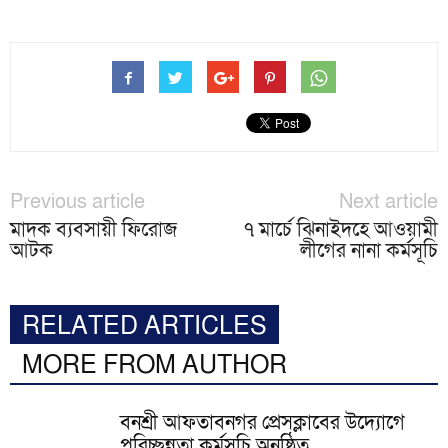
Previous article
Next article
মাদক ব্যবসায়ী ফিরোজ
৭ মার্চে ঝিনাইদহে আওয়ামী
আটক
লীগের নানা কর্মসূচি
RELATED ARTICLES
MORE FROM AUTHOR
বনশ্রী আফতাবনগর প্রেসক্লাবের উদ্যোগে
পরিচ্ছন্নতা কর্মসূচি অনুষ্ঠিত