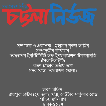
সম্পাদক ও প্রকাশক : মুহাম্মদ নূরুল আমিন
সম্পাদকীয় কার্যালয়:
চরফ্যাশন ইনস্টিটিউট অফ ইনফরমেশন টেকনোলজি
(সিআইআইটি)
রতন প্লাজার তৃতীয় তলা
সদর রোড, চরফ্যাশন, ভোলা।
ঢাকা অফিস:
রায়পুরা হাউস (২য় তলা), ৫/এ, আউটার সার্কুলার রোড
পশ্চিম মালিবাগ
ঢাকা-১২১৭