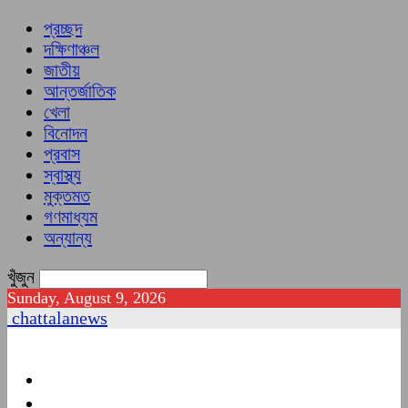
প্রচ্ছদ
দক্ষিণাঞ্চল
জাতীয়
আন্তর্জাতিক
খেলা
বিনোদন
প্রবাস
স্বাস্থ্য
মুক্তমত
গণমাধ্যম
অন্যান্য
খুঁজুন
Sunday, August 9, 2026
chattalanews
প্রচ্ছদ
দক্ষিণাঞ্চল