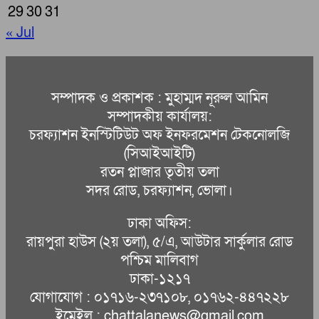
29
30
31
« Jul
সম্পাদক ও প্রকাশক : মুহাম্মদ নূরুল আমিন
সম্পাদকীয় কার্যালয়:
চরফ্যাশন ইনস্টিটিউট অফ ইনফরমেশন টেকনোলজি
(সিআইআইটি)
রতন প্লাজার তৃতীয় তলা
সদর রোড, চরফ্যাশন, ভোলা।
ঢাকা অফিস:
রায়পুরা হাউস (২য় তলা), ৫/এ, আউটার সার্কুলার রোড
পশ্চিম মালিবাগ
ঢাকা-১২১৭
যোগাযোগ : ০১৭১৬-২৩৭১০৮, ০১৭৬২-৪৪৭২২৮
ইমেইল : chattalanews@gmail.com