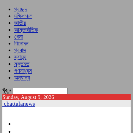
প্রচ্ছদ
দক্ষিণাঞ্চল
জাতীয়
আন্তর্জাতিক
খেলা
বিনোদন
প্রবাস
স্বাস্থ্য
মুক্তমত
গণমাধ্যম
অন্যান্য
খুঁজুন
Sunday, August 9, 2026
chattalanews
প্রচ্ছদ
দক্ষিণাঞ্চল