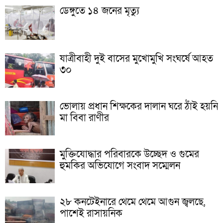
ডেঙ্গুতে ১৪ জনের মৃত্যু
যাত্রীবাহী দুই বাসের মুখোমুখি সংঘর্ষে আহত
৩০
ভোলায় প্রধান শিক্ষকের দালান ঘরে ঠাঁই হয়নি
মা বিবা রাণীর
মুক্তিযোদ্ধার পরিবারকে উচ্ছেদ ও গুমের
হুমকির অভিযোগে সংবাদ সম্মেলন
২৮ কনটেইনারে থেমে থেমে আগুন জ্বলছে,
পাশেই রাসায়নিক