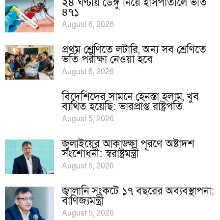
২৪ ঘণ্টায় ডেঙ্গু নিয়ে হাসপাতালে ভর্তি
৪৭১
August 6, 2026
প্রথম শ্রেণিতে লটারি, অন্য সব শ্রেণিতে
ভর্তি পরীক্ষা নেওয়া হবে
August 6, 2026
বিদেশিদের সামনে হেনস্তা হলাম, খুব
ব্যথিত হয়েছি: ভারপ্রাপ্ত রাষ্ট্রপতি
August 5, 2026
জুলাইয়ের আকাঙ্ক্ষা পূরণে অষ্টাদশ
সংশোধনী: স্বরাষ্ট্রমন্ত্রী
August 5, 2026
জ্বালানি সংকটে ১৭ বছরের অব্যবস্থাপনা:
বাণিজ্যমন্ত্রী
August 5, 2026