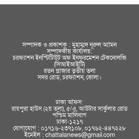
সম্পাদক ও প্রকাশক : মুহাম্মদ নূরুল আমিন
সম্পাদকীয় কার্যালয়:
চরফ্যাশন ইনস্টিটিউট অফ ইনফরমেশন টেকনোলজি
(সিআইআইটি)
রতন প্লাজার তৃতীয় তলা
সদর রোড, চরফ্যাশন, ভোলা।
ঢাকা অফিস:
রায়পুরা হাউস (২য় তলা), ৫/এ, আউটার সার্কুলার রোড
পশ্চিম মালিবাগ
ঢাকা-১২১৭
যোগাযোগ : ০১৭১৬-২৩৭১০৮, ০১৭৬২-৪৪৭২২৮
ইমেইল : chattalanews@gmail.com