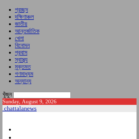
প্রচ্ছদ
দক্ষিণাঞ্চল
জাতীয়
আন্তর্জাতিক
খেলা
বিনোদন
প্রবাস
স্বাস্থ্য
মুক্তমত
গণমাধ্যম
অন্যান্য
খুঁজুন
Sunday, August 9, 2026
chattalanews
প্রচ্ছদ
দক্ষিণাঞ্চল