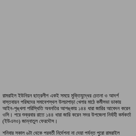
রামরাইল ইউনিয়ন ছাত্রলীগ একই সময়ে মুক্তিযুদ্ধের চেতনা ও আদর্শ
বাস্তবায়ন পরিষদের সমাবেশস্থল উলচাপাড়া খেলার মাঠে কর্মীসভা ডাকায়
আইন-শৃঙ্খলা পরিস্থিতি অবনতির আশঙ্কায় ১৪৪ ধারা জারির আবেদন করেন
ওসি। পরে শুক্রবার রাতে ১৪৪ ধারা জারি করেন সদর উপজেলা নির্বাহী কর্মকর্তা
(ইউএনও) জান্নাতুল ফেরদৌস।
শনিবার সকাল ৬টা থেকে পরবর্তী নির্দেশনা না দেয়া পর্যন্ত পুরো রামরাইল