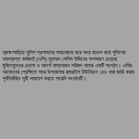
ব্রাহ্মণবাড়িয়া পুলিশ প্রশাসনের সমালোচনা করে সদর মডেল থানা পুলিশের
ভারপ্রাপ্ত কর্মকর্তা (ওসি) মুহাম্মদ সেলিম উদ্দিনের অপসারণ চেয়েছে
মুক্তিযুদ্ধের চেতনা ও আদর্শ বাস্তবায়ন পরিষদ নামের একটি সংগঠন। ওসির
আবেদনের প্রেক্ষিতে সদর উপজেলার রামরাইল ইউনিয়নে ১৪৪ ধারা জারি করায়
পূর্বনির্ধারিত সুধী সমাবেশ করতে পারেনি সংগঠনটি।