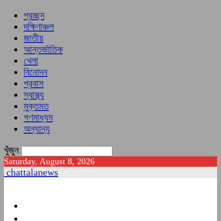
প্রচ্ছদ
দক্ষিণাঞ্চল
জাতীয়
আন্তর্জাতিক
খেলা
বিনোদন
প্রবাস
স্বাস্থ্য
মুক্তমত
গণমাধ্যম
অন্যান্য
খুঁজুন
Saturday, August 8, 2026
chattalanews
প্রচ্ছদ
দক্ষিণাঞ্চল