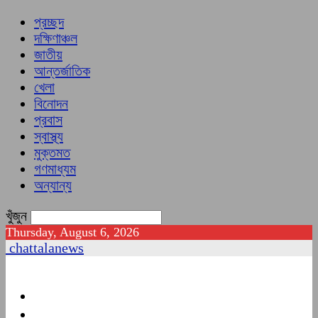
প্রচ্ছদ
দক্ষিণাঞ্চল
জাতীয়
আন্তর্জাতিক
খেলা
বিনোদন
প্রবাস
স্বাস্থ্য
মুক্তমত
গণমাধ্যম
অন্যান্য
খুঁজুন
Thursday, August 6, 2026
chattalanews
প্রচ্ছদ
দক্ষিণাঞ্চল