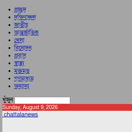
প্রচ্ছদ
দক্ষিণাঞ্চল
জাতীয়
আন্তর্জাতিক
খেলা
বিনোদন
প্রবাস
স্বাস্থ্য
মুক্তমত
গণমাধ্যম
অন্যান্য
খুঁজুন
Sunday, August 9, 2026
chattalanews