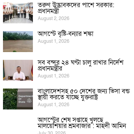
তরুণ উদ্ভাবকদের পাশে সরকার:
প্রধানমন্ত্রী
August 2, 2026
আগস্টে বৃষ্টি-বন্যার শঙ্কা
August 1, 2026
সব বন্দর ২৪ ঘণ্টা চালু রাখার নির্দেশ
প্রধানমন্ত্রীর
August 1, 2026
বাংলাদেশসহ ৫০ দেশের জন্য ভিসা বন্ড
স্থায়ী করতে যাচ্ছে যুক্তরাষ্ট্র
August 1, 2026
আগস্টের শেষ সপ্তাহে খুলছে
মালয়েশিয়ার শ্রমবাজার : মাহদী আমিন
July 30, 2026