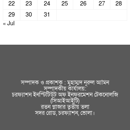
22
23
24
25
26
27
28
29
30
31
« Jul
সম্পাদক ও প্রকাশক : মুহাম্মদ নূরুল আমিন
সম্পাদকীয় কার্যালয়:
চরফ্যাশন ইনস্টিটিউট অফ ইনফরমেশন টেকনোলজি
(সিআইআইটি)
রতন প্লাজার তৃতীয় তলা
সদর রোড, চরফ্যাশন, ভোলা।