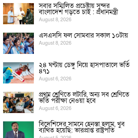
সবার সম্মিলিত প্রচেষ্টায় সুন্দর
বাংলাদেশ গড়তে চাই : প্রধানমন্ত্রী
August 8, 2026
এসএসসি ফল সোমবার সকাল ১০টায়
August 8, 2026
২৪ ঘণ্টায় ডেঙ্গু নিয়ে হাসপাতালে ভর্তি
৪৭১
August 6, 2026
প্রথম শ্রেণিতে লটারি, অন্য সব শ্রেণিতে
ভর্তি পরীক্ষা নেওয়া হবে
August 6, 2026
বিদেশিদের সামনে হেনস্তা হলাম, খুব
ব্যথিত হয়েছি: ভারপ্রাপ্ত রাষ্ট্রপতি