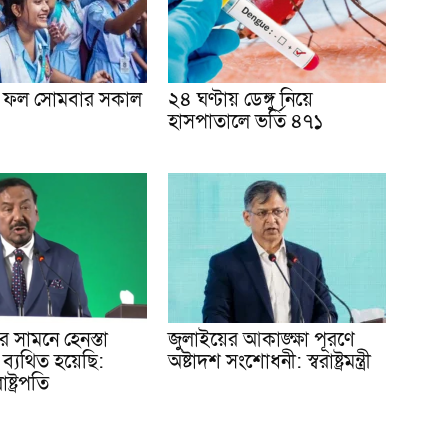
ফল সোমবার সকাল
২৪ ঘণ্টায় ডেঙ্গু নিয়ে
হাসপাতালে ভর্তি ৪৭১
 সামনে হেনস্তা
জুলাইয়ের আকাঙ্ক্ষা পূরণে
 ব্যথিত হয়েছি:
অষ্টাদশ সংশোধনী: স্বরাষ্ট্রমন্ত্রী
াষ্ট্রপতি