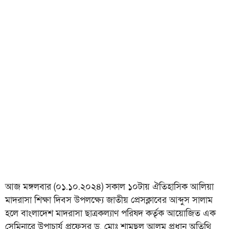
আজ মঙ্গলবার (০১.১০.২০২৪) সকাল ১০টায় ঐতিহাসিক আলিয়া
মাদরাসা শিক্ষা দিবস উপলক্ষ্যে জাতীয় প্রেসক্লাবের আব্দুস সালাম
হলে বাংলাদেশ মাদরাসা ছাত্রকল্যাণ পরিষদ কর্তৃক আয়োজিত এক
সেমিনারে উপাচার্য প্রফেসর ড. মোঃ শামছুল আলম প্রধান অতিথি