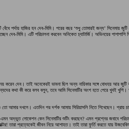
টি বেঁধে পর্দায় হাজির হন দেব-মিমি। পরের বছর ‘শুধু তোমারই জন্য’ সিনেমায় জু
্ছেন দেব-মিমি। এটি পরিচালনা করবেন অনিকেত চ্যাটার্জি। অভিনয়ের পাশাপাশি
ঁধে অভিনয় করেন দেব। তাই অনেকেরই ভাবনা ছিল অন্য নায়িকার সঙ্গে বোধহয় আর জ
ন, ‘অন্যদের কথা কী করে বলব বলুন, তবে আমি সিনেমাটির অংশ হতে পেরে খুবই খু
ডিটাও তো আমার দখলে। এতদিন পর দর্শক আমায় সিরিয়াসলি নিতে শিখেছেন। প্রায় 
ঠাৎ এমন অদ্ভুত লোকেশন কেন সিনেমাটির শুটিং করছেন? এমন প্রশ্নের জবাবে পরি
যাক্টর! তারা প্রত্যেকেই জীবন নিয়ে আশাহত। তাই তারা ফুর্তি করতে যায় উজব