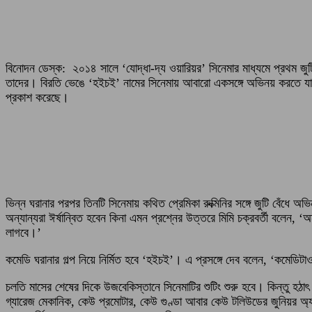
বিনোদন ডেস্ক: ২০১৪ সালে ‘যোদ্ধা-দ্য ওয়ারিয়র’ সিনেমার মাধ্যমে প্রথম জু
তাদের। বিরতি ভেঙে ‘হইচই’ নামের সিনেমায় আবারো একসঙ্গে অভিনয় করতে যাচ
প্রকাশ করেছে।
ভিন্ন ঘরানার পরপর তিনটি সিনেমায় কথিত প্রেমিকা রুক্মিনির সঙ্গে জুটি বে
অন্যান্যরা ঈর্ষান্বিত হবেন কিনা এমন প্রশ্নের উত্তরে মিমি চক্রবর্তী বলে
লাগবে।’
কমেডি ঘরানার গল্প নিয়ে নির্মিত হবে ‘হইচই’। এ প্রসঙ্গে দেব বলেন, ‘কমে
চলতি মাসের শেষের দিকে উজবেকিস্তানে সিনেমাটির শুটিং শুরু হবে। কিন্তু হ
গ্যারেজ মেকানিক, কেউ প্রমোটার, কেউ গুণ্ডা আবার কেউ টলিউডের জুনিয়র অ্