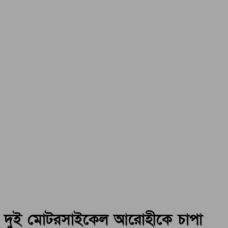
দুই মোটরসাইকেল আরোহীকে চাপা