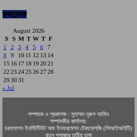
ক্যালেন্ডার
August 2026
S
S
M
T
W
T
F
1
2
3
4
5
6
7
8
9
10
11
12
13
14
15
16
17
18
19
20
21
22
23
24
25
26
27
28
29
30
31
« Jul
সম্পাদক ও প্রকাশক : মুহাম্মদ নূরুল আমিন
সম্পাদকীয় কার্যালয়:
চরফ্যাশন ইনস্টিটিউট অফ ইনফরমেশন টেকনোলজি (সিআইআইটি)
রতন প্লাজার তৃতীয় তলা