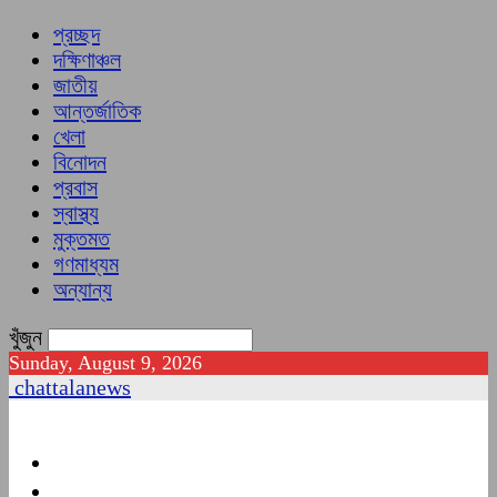
প্রচ্ছদ
দক্ষিণাঞ্চল
জাতীয়
আন্তর্জাতিক
খেলা
বিনোদন
প্রবাস
স্বাস্থ্য
মুক্তমত
গণমাধ্যম
অন্যান্য
খুঁজুন
Sunday, August 9, 2026
chattalanews
প্রচ্ছদ
দক্ষিণাঞ্চল