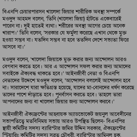
বিএনপি চেয়ারপারসন খালেদা জিয়ার শারীরিক অবস্থা সম্পর্কে
মওদুদ আহমদ বলেন, ‘তিনি (খালেদা জিয়া) হাঁটতে একেবারেই
পারেন না। দুই হাতেই ব্যথা। শরীরের অবস্থা আগের চেয়ে অনেক
খারাপ।’ তিনি বলেন, ‘সরকার যে ফর্মুলা করেছে এখান থেকে মুক্ত
হওয়া সম্ভব না। যতদিন সম্ভব না হবে ততদিন দেশে সভ্যতা ফিরে
আসবে না।’
মওদুদ বলেন, ‘খালেদা জিয়াকে মুক্ত করার জন্য আন্দোলন আরও
বেগবান করতে হবে। আর এ আন্দোলন সফল করার জন্য আমাদের
সবাইকে ঐক্যবদ্ধ থাকতে হবে।’ আইনজীবী নেতা ও বিএনপি
নেতাদের উদ্দেশে মওদুদ বলেন, ‘আন্দোলন বললেই আন্দোলন হবে
না। সারাদেশে যারা ক্ষতিগ্রস্ত হয়েছে, যাদের মা-বোনদের ধর্ষণ করেছে
তাদের পাশে দাঁড়াতে হবে। পুনর্বাসন করতে হবে। তাহলে তারা
আপনাদের জন্য বা খালেদা জিয়ার জন্য আন্দোলন করবে।’
আইনজীবী ঐক্যফ্রন্টের আহ্বায়ক অ্যাডভোকেট জয়নুল আবেদীনের
সভাপতিত্বে মতবিনিময় সভায় আরও উপস্থিত ছিলেন- বিএনপির
স্থায়ী কমিটির সদস্য ব্যারিস্টার জমির উদ্দিন সরকার, ঐক্যফ্রন্টের
স্টিয়ারিং কমিটির সদস্য সুব্রত চৌধুরী, ব্যারিস্টার আমিনুল হক,