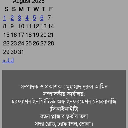
August 2026
S
S
M
T
W
T
F
1
2
3
4
5
6
7
8
9
10
11
12
13
14
15
16
17
18
19
20
21
22
23
24
25
26
27
28
29
30
31
« Jul
সম্পাদক ও প্রকাশক : মুহাম্মদ নূরুল আমিন
সম্পাদকীয় কার্যালয়:
চরফ্যাশন ইনস্টিটিউট অফ ইনফরমেশন টেকনোলজি
(সিআইআইটি)
রতন প্লাজার তৃতীয় তলা
সদর রোড, চরফ্যাশন, ভোলা।