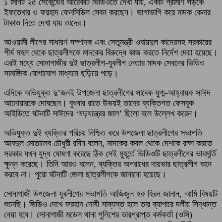
১ মিনিট ২৫ সেকেন্ডের আরেকটি ভিডিওতে দেখা যায়, একটি গ্রামীণ সড়কে
ইফতেখার ও ফরহাদ ফেনসিডিল সেবন করছেন। ভাগাভাগি করে মাদক কেনার
টাকাও দিতে দেখা যায় তাদের।
আওয়ামী লীগের সাধারণ সম্পাদক এবং সেতুমন্ত্রী ওবায়দুল কাদেরসহ সরকারের
শীর্ষ মহল থেকে ছাত্রলীগকে মাদকের বিরুদ্ধে কাজ করতে নির্দেশ দেয়া হয়েছে।
এরই মধ্যে সোনাগাজীর দুই ছাত্রলীগ-যুবলীগ নেতার মাদক সেবনের ভিডিও
সামাজিক যোগাযোগ মাধ্যমে ছড়িয়ে পড়ে।
এদিকে অভিযুক্ত দু’জনই উপজেলা ছাত্রলীগের সাবেক যুগ্ম-আহ্বায়ক সাঈদ
আনোয়ারকে দোষছেন। বুধবার রাতে উভয়ই তাদের ব্যক্তিগত ফেসবুক
আইডিতে ঘটনাটি সাঈদের ‘ষড়যন্ত্রের জাল’ ছিলো বলে উল্লেখ করেন।
অভিযুক্ত দুই ব্যক্তির পরিচয় নিশ্চিত করে উপজেলা ছাত্রলীগের সভাপতি
আবদুল মোতালেব চৌধুরী রবিন বলেন, মাদকের কবল থেকে দেশকে রক্ষা করতে
সরকার যখন যুদ্ধ ঘোষণা করেছে ঠিক সেই মুহূর্তে ভিডিওটি ছাত্রলীগের ভাবমূর্তি
ক্ষুন্ন করেছে। তিনি আরও বলেন, ব্যক্তির অপরাধের দায়ভার ছাত্রলীগ বহন
করবে না। পুরো ঘটনাটি জেলা ছাত্রলীগকে জানানো হয়েছে।
সোনাগাজী উপজেলা যুবলীগের সভাপতি আজিজুল হক হিরন জানান, আমি বিষয়টি
শুনেছি। ভিডিও দেখে ফরহাদ দোষী সাব্যস্ত হলে তার ব্যাপারে দলীয় সিদ্ধান্ত
নেয়া হবে। সোনাগাজী মডেল থানা পুলিশের ভারপ্রাপ্ত কর্মকর্তা (ওসি)