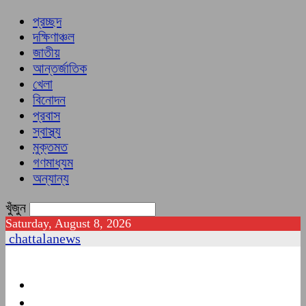
প্রচ্ছদ
দক্ষিণাঞ্চল
জাতীয়
আন্তর্জাতিক
খেলা
বিনোদন
প্রবাস
স্বাস্থ্য
মুক্তমত
গণমাধ্যম
অন্যান্য
খুঁজুন
Saturday, August 8, 2026
chattalanews
প্রচ্ছদ
দক্ষিণাঞ্চল