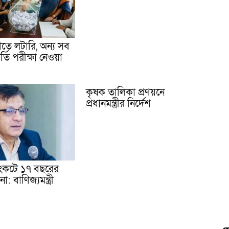
েণিতে লটারি, অন্য সব
র্তি পরীক্ষা নেওয়া
কৃষক তালিকা প্রণয়নে
প্রধানমন্ত্রীর নির্দেশ
 সংকটে ১৭ বছরের
া: বাণিজ্যমন্ত্রী