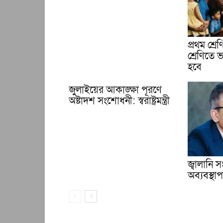
প্রথম শ্র
শ্রেণিতে ভ
হবে
জুলাইয়ের আকাঙ্ক্ষা পূরণে
অষ্টাদশ সংশোধনী: স্বরাষ্ট্রমন্ত্রী
জ্বালানি
অব্যবস্থাপন