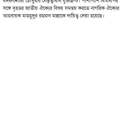
বদরুদ্দোজা চৌধুরীর নেতৃত্বাধীন যুক্তফ্রন্ট। পাশাপাশি বিএনপির
সঙ্গে বৃহত্তর জাতীয় ঐক্যের বিষয় সমন্বয় করতে নাগরিক ঐক্যের
আহবায়ক মাহমুদুর রহমান মান্নাকে দায়িত্ব দেয়া হয়েছে।