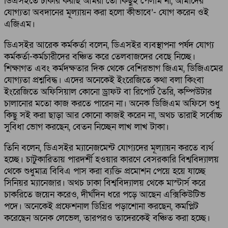
ডিএসইতে চাকরি করছি আমরা তো কিছুই পেলাম না, আমাদের
যোগ্যতা অবদানের মূল্যায়ন করা হলো কীভাবে’- যোগ করেন ওই
এজিএম।
ডিএসইর আরেক কর্মকর্তা বলেন, ডিএসইর ব্যবস্থাপনা পর্ষদ যোগ্য
কর্মকর্তা-কর্মচারীদের বঞ্চিত করে তেলবাজদের বেছে নিচ্ছে।
শিক্ষাগত এবং কর্মদক্ষতার দিক থেকে বেশিরভাগ জিএম, ডিজিএমের
যোগ্যতা প্রশ্নবিদ্ধ। এদের অনেকেই ইংরেজিতে কথা বলা কিংবা
ইংরেজিতে অফিসিয়াল কোনো ড্রাফট বা রিপোর্ট তৈরি, কম্পিউটার
চালানোর মতো কাজ করতে পারেন না। অনেক ডিজিএম অফিসে শুধু
কিছু সই করা ছাড়া আর কোনো কাজই করেন না, অথচ তারাই সর্বোচ্চ
সুবিধা ভোগ করছেন, বেতন নিচ্ছেন লাখ লাখ টাকা।
তিনি বলেন, ডিএসইর ম্যানেজমেন্ট যোগ্যদের মূল্যায়ন করতে ব্যর্থ
হচ্ছে। চাটুকারিতায় পারদর্শী হওয়ার কারণে বেসরকারি বিশ্ববিদ্যালয়
থেকে শুধুমাত্র বিবিএ পাস করা ব্যক্তি প্রমোশন পেয়ে হয়ে যাচ্ছে
সিনিয়র ম্যানেজার। অথচ ঢাকা বিশ্ববিদ্যালয় থেকে মাস্টার্স করে
চাকরিতে জয়েন করেও, দীর্ঘদিন ধরে পড়ে আছেন এক্সিকিউটিভ
পদে। অনেকেই প্রফেশনাল ডিগ্রির পড়াশোনা করছেন, কমপ্লিট
করেছেন অনেক লেভেল, তারপরও তাদেরকেই বঞ্চিত করা হচ্ছে।