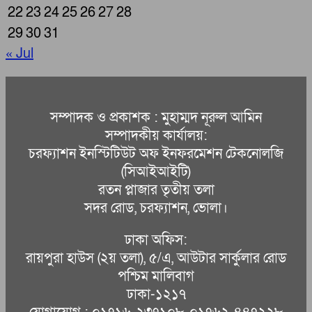
22
23
24
25
26
27
28
29
30
31
« Jul
সম্পাদক ও প্রকাশক : মুহাম্মদ নূরুল আমিন
সম্পাদকীয় কার্যালয়:
চরফ্যাশন ইনস্টিটিউট অফ ইনফরমেশন টেকনোলজি
(সিআইআইটি)
রতন প্লাজার তৃতীয় তলা
সদর রোড, চরফ্যাশন, ভোলা।
ঢাকা অফিস:
রায়পুরা হাউস (২য় তলা), ৫/এ, আউটার সার্কুলার রোড
পশ্চিম মালিবাগ
ঢাকা-১২১৭