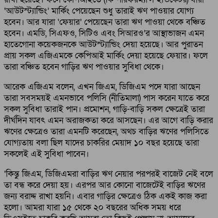
‘আউটস্ট্যান্ডিং’ মার্কিং পেয়েছেন শুধু তারাই ঋণ পাওয়ার যোগ্য
হবেন। আর যারা ‘ফেয়ার’ পেয়েছেন তারা ঋণ পাওয়া থেকে বঞ্চিত
হবেন। এমডি, সিএফও, সিটিও এবং সিআরও’র আস্থাভাজন এমন
হাতেগোনা কয়েকজনকে আউটস্ট্যান্ডিং দেয়া হয়েছে। আর পুরাতন
প্রায় সকল এজিএমকে কেপিআই মার্কিং দেয়া হয়েছে ফেয়ার। ফলে
তারা বঞ্চিত হবেন গাড়ির ঋণ পাওয়ার সুবিধা থেকে।
আরেক এজিএম বলেন, এখন জিএম, ডিজিএম পদে যারা আছেন
তারা সবসময়ই এমনভাবে পলিসি (নীতিমালা) পাস করেন যাতে করে
সকল সুবিধা তারাই পান। প্রমোশন, গাড়ি-বাড়ি সকল ক্ষেত্রেই তারা
দীর্ঘদিন যাবৎ এমন অরাজকতা করে আসছেন। এর আগে বাড়ি করার
ঋণের ক্ষেত্রেও তারা এমনটি করেছেন, অথচ বাড়ির ঋণের পলিসিতে
যোগ্যতায় বলা ছিল যাদের চাকরির মেয়াদ ১০ বছর হয়েছে তারা
সকলেই এই সুবিধা পাবেন।
‘কিন্তু জিএম, ডিজিএমরা বাড়ির ঋণ নেয়ার পরপরই বাজেট নেই বলে
তা বন্ধ করে দেয়া হয়। এরপর আর কোনো বাজেটেই বাড়ির ঋণের
জন্য বরাদ্দ রাখা হয়নি। এবার গাড়ির ক্ষেত্রেও ঠিক একই কাজ করা
হলো। আমরা যারা ১৫ থেকে ২০ বছরের অধিক সময় ধরে