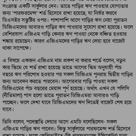
সংক্রান্ত একটি সার্কুলার দেন। তাতে গাড়ির ঋণ পাওয়ার যোগ্যতার
জন্য ‘পারফরমেন্স’ শর্ত হিসেবে রাখা হয়েছে, যা নির্ভর করবে
ডিএসইর সন্তুষ্টির ওপর। পাশাপাশি আগে গাড়ির ঋণ নেয়া পুরাতন
ডিজিএমদের আবারও গাড়ির ঋণ পাওয়ার সুযোগ রাখা হয়েছে। ফলে
বেশিরভাগ এজিএম গাড়ি কেনার ঋণ পাওয়া থেকে বঞ্চিত হওয়ার
শঙ্কায় রয়েছেন। কারণ এজিএমদের গাড়ির ঋণ দেয়া হবে বাজেট
থাকা সাপেক্ষে।
এ বিষয়ে একজন এজিএম নাম প্রকশ না করার শর্তে বলেন, নতুন
কার স্কিমে যে শর্ত রাখা হয়েছে তাতে আগের স্কিম অনুযায়ী পাঁচ
বছরে ঋণ পরিশোধ হওয়ার পর সকল ডিজিএম পুনরায় দ্বিতীয় গাড়ির
জন্য আবেদন করতে পারবেন। আগেরবার গাড়ি পাওয়া সকল
ডিজিএমের পাঁচ বছরের মেয়াদ পূর্ণ হয়েছে। অর্থাৎ এখন যে পলিসি
(নীতিমালা) পাস হলো তাতে পুরাতন ডিজিএমরা আবারও গাড়ি
পাচ্ছেন। ফলে দেখা যাবে ডিজিএমদের ঋণ দিতেই বাজেট শেষ হয়ে
যাবে।
তিনি বলেন, পদোন্নতি দেয়ার আগে এমডি বলেছিলেন- সকল
এজিএম গাড়ির ঋণ পাবেন। কিন্তু সার্কুলারে পারফমেন্স শর্ত হিসেবে
রাখা হয়েছে। ফলে কেপিআইতে (কি পারফরম্যান্স ইন্ডিকেটর) যারা