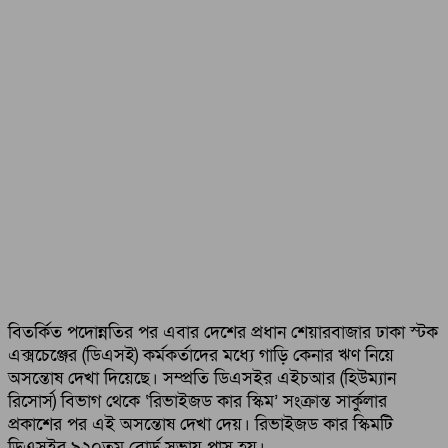
বিতর্কিত পদোন্নতির পর এবার দেশের প্রধান শেয়ারবাজার ঢাকা স্টক
এক্সচেঞ্জের (ডিএসই) কর্মকর্তাদের মধ্যে গাড়ি কেনার ঋণ নিয়ে
অসন্তোষ দেখা দিয়েছে। সম্প্রতি ডিএসইর এইচআর (হিউম্যান
রিসোর্স) বিভাগ থেকে ‘রিভাইজড কার স্কিম’ সংক্রান্ত সার্কুলার
প্রকাশের পর এই অসন্তোষ দেখা দেয়। রিভাইজড কার স্কিমটি
ডিএসইর ৯২০তম বোর্ড সভায় পাস হয়।