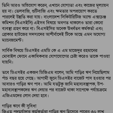
তিনি আরও অভিযোগ করেন, এখানে যোগ্যতা এবং কাজের মূল্যায়ন
হয় না। তেলবাজি, গুটিবাজি এবং ক্ষমতার অপপ্রয়োগ করতে
পারলেই উন্নতি করা যায়। বাংলাদেশ সিকিউরিটিজ অ্যান্ড এক্সচেঞ্জ
কমিশন (বিএসইসি) এইসব বিষয়ে অবগত থাকলেও তারা কেনো
ব্যবস্থা গ্রহণ করে না। বিএসইসির অনেক ঊর্ধ্বতন কর্মকর্তা এবং
ব্রোকার হাউজের সদস্যদের আশীর্বাদেই টিকে আছে এমন অযোগ্য
ম্যানেজমেন্ট।
সার্বিক বিষয়ে ডিএসইর এমডি কে এ এম মাজেদুর রহমানের
মোবাইল ফোনে একাধিকবার যোগাযোগের চেষ্টা করেও তাকে পাওয়া
যায়নি।
তবে ডিএসইর একজন ডিজিএম বলেন, আমি গাড়ির ঋণ নিয়েছিলাম
পাঁচ বছর হয়ে গেছে। আগামী জুনে ডিএসইর বাজেট পাস হওয়ার পর
আবারও গাড়ির ঋণ পাব। আমি যতটুকু জানি মহাব্যবস্থাপক, উপ-
মহাব্যবস্থাপকদের ঋণ দেয়ার পর বাজেট থাকা সাপেক্ষে পর্যায়ক্রমে
এজিএমদের লোন দেয়া হবে।
গাড়ির ঋণে কী সুবিধা
জিএম পদমর্যাদার কর্মকর্তারা গাড়ির ঋণ হিসেবে পাবেন ৩০ লাখ