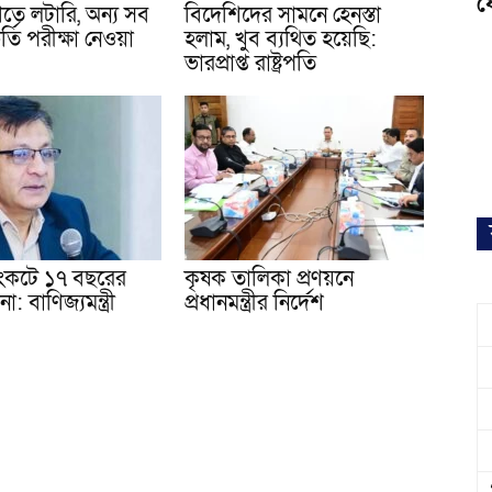
ফ
েণিতে লটারি, অন্য সব
বিদেশিদের সামনে হেনস্তা
র্তি পরীক্ষা নেওয়া
হলাম, খুব ব্যথিত হয়েছি:
ভারপ্রাপ্ত রাষ্ট্রপতি
 সংকটে ১৭ বছরের
কৃষক তালিকা প্রণয়নে
া: বাণিজ্যমন্ত্রী
প্রধানমন্ত্রীর নির্দেশ