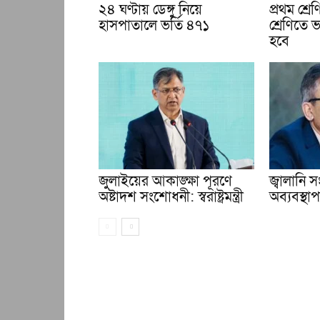
২৪ ঘণ্টায় ডেঙ্গু নিয়ে
প্রথম শ্র
হাসপাতালে ভর্তি ৪৭১
শ্রেণিতে ভ
হবে
জুলাইয়ের আকাঙ্ক্ষা পূরণে
জ্বালানি
অষ্টাদশ সংশোধনী: স্বরাষ্ট্রমন্ত্রী
অব্যবস্থাপন