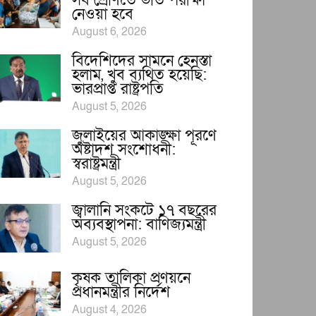
সব শ্রেণিতে ভর্তি পরীক্ষা
নেওয়া হবে
August 6, 2026
বিদেশিদের সামনে হেনস্তা
হলাম, খুব ব্যথিত হয়েছি:
ভারপ্রাপ্ত রাষ্ট্রপতি
August 5, 2026
জুলাইয়ের আকাঙ্ক্ষা পূরণে
অষ্টাদশ সংশোধনী:
স্বরাষ্ট্রমন্ত্রী
August 5, 2026
জ্বালানি সংকটে ১৭ বছরের
অব্যবস্থাপনা: বাণিজ্যমন্ত্রী
August 5, 2026
কৃষক তালিকা প্রণয়নে
প্রধানমন্ত্রীর নির্দেশ
August 4, 2026