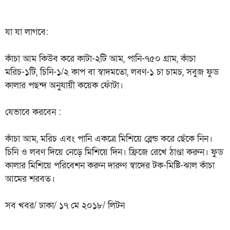
যা যা লাগবে:
কাঁচা আম কিউব করে কাটা-২টি আম, পানি-৭৫০ গ্রাম, কাঁচা
মরিচ-১টি, চিনি-১/২ কাপ বা স্বাদমতো, লবণ-১ চা চামচ, সবুজ ফুড
কালার পছন্দ অনুযায়ী কয়েক ফোঁটা।
যেভাবে করবেন :
কাঁচা আম, মরিচ এবং পানি একত্রে মিশিয়ে ব্লেন্ড করে ছেঁকে নিন।
চিনি ও লবণ দিয়ে নেড়ে মিশিয়ে দিন। ফ্রিজে রেখে ঠাণ্ডা করুন। ফুড
কালার মিশিয়ে পরিবেশন করুন দারুণ স্বাদের টক-মিষ্টি-ঝাল কাঁচা
আমের শরবত।
সব খবর/ ঢাকা/ ১৭ মে ২০১৮/ লিটন