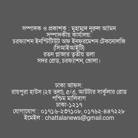
সম্পাদক ও প্রকাশক : মুহাম্মদ নূরুল আমিন
সম্পাদকীয় কার্যালয়:
চরফ্যাশন ইনস্টিটিউট অফ ইনফরমেশন টেকনোলজি
(সিআইআইটি)
রতন প্লাজার তৃতীয় তলা
সদর রোড, চরফ্যাশন, ভোলা।
ঢাকা অফিস:
রায়পুরা হাউস (২য় তলা), ৫/এ, আউটার সার্কুলার রোড
পশ্চিম মালিবাগ
ঢাকা-১২১৭
যোগাযোগ : ০১৭১৬-২৩৭১০৮, ০১৭৬২-৪৪৭২২৮
ইমেইল : chattalanews@gmail.com