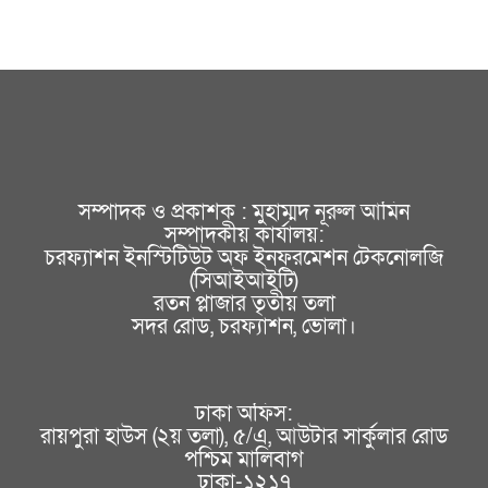
সম্পাদক ও প্রকাশক : মুহাম্মদ নূরুল আমিন
সম্পাদকীয় কার্যালয়:
চরফ্যাশন ইনস্টিটিউট অফ ইনফরমেশন টেকনোলজি
(সিআইআইটি)
রতন প্লাজার তৃতীয় তলা
সদর রোড, চরফ্যাশন, ভোলা।
ঢাকা অফিস:
রায়পুরা হাউস (২য় তলা), ৫/এ, আউটার সার্কুলার রোড
পশ্চিম মালিবাগ
ঢাকা-১২১৭