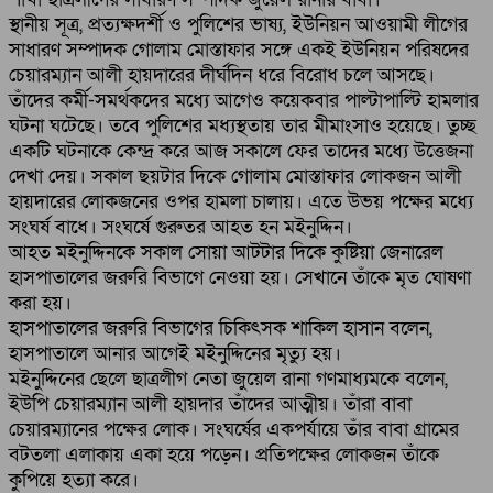
স্থানীয় সূত্র, প্রত্যক্ষদর্শী ও পুলিশের ভাষ্য, ইউনিয়ন আওয়ামী লীগের
সাধারণ সম্পাদক গোলাম মোস্তাফার সঙ্গে একই ইউনিয়ন পরিষদের
চেয়ারম্যান আলী হায়দারের দীর্ঘদিন ধরে বিরোধ চলে আসছে।
তাঁদের কর্মী-সমর্থকদের মধ্যে আগেও কয়েকবার পাল্টাপাল্টি হামলার
ঘটনা ঘটেছে। তবে পুলিশের মধ্যস্থতায় তার মীমাংসাও হয়েছে। তুচ্ছ
একটি ঘটনাকে কেন্দ্র করে আজ সকালে ফের তাদের মধ্যে উত্তেজনা
দেখা দেয়। সকাল ছয়টার দিকে গোলাম মোস্তাফার লোকজন আলী
হায়দারের লোকজনের ওপর হামলা চালায়। এতে উভয় পক্ষের মধ্যে
সংঘর্ষ বাধে। সংঘর্ষে গুরুতর আহত হন মইনুদ্দিন।
আহত মইনুদ্দিনকে সকাল সোয়া আটটার দিকে কুষ্টিয়া জেনারেল
হাসপাতালের জরুরি বিভাগে নেওয়া হয়। সেখানে তাঁকে মৃত ঘোষণা
করা হয়।
হাসপাতালের জরুরি বিভাগের চিকিৎসক শাকিল হাসান বলেন,
হাসপাতালে আনার আগেই মইনুদ্দিনের মৃত্যু হয়।
মইনুদ্দিনের ছেলে ছাত্রলীগ নেতা জুয়েল রানা গণমাধ্যমকে বলেন,
ইউপি চেয়ারম্যান আলী হায়দার তাঁদের আত্মীয়। তাঁরা বাবা
চেয়ারম্যানের পক্ষের লোক। সংঘর্ষের একপর্যায়ে তাঁর বাবা গ্রামের
বটতলা এলাকায় একা হয়ে পড়েন। প্রতিপক্ষের লোকজন তাঁকে
কুপিয়ে হত্যা করে।