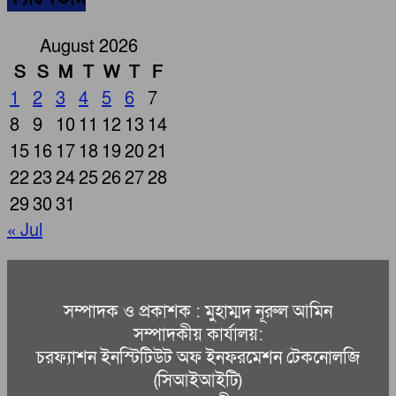
August 2026
S
S
M
T
W
T
F
1
2
3
4
5
6
7
8
9
10
11
12
13
14
15
16
17
18
19
20
21
22
23
24
25
26
27
28
29
30
31
« Jul
সম্পাদক ও প্রকাশক : মুহাম্মদ নূরুল আমিন
সম্পাদকীয় কার্যালয়:
চরফ্যাশন ইনস্টিটিউট অফ ইনফরমেশন টেকনোলজি
(সিআইআইটি)