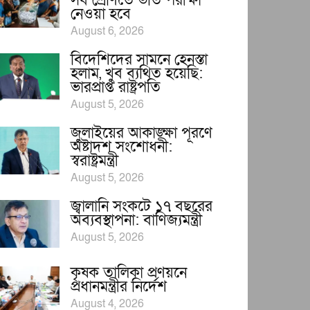
সব শ্রেণিতে ভর্তি পরীক্ষা
নেওয়া হবে
August 6, 2026
বিদেশিদের সামনে হেনস্তা
হলাম, খুব ব্যথিত হয়েছি:
ভারপ্রাপ্ত রাষ্ট্রপতি
August 5, 2026
জুলাইয়ের আকাঙ্ক্ষা পূরণে
অষ্টাদশ সংশোধনী:
স্বরাষ্ট্রমন্ত্রী
August 5, 2026
জ্বালানি সংকটে ১৭ বছরের
অব্যবস্থাপনা: বাণিজ্যমন্ত্রী
August 5, 2026
কৃষক তালিকা প্রণয়নে
প্রধানমন্ত্রীর নির্দেশ
August 4, 2026