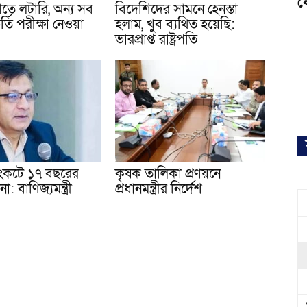
ফ
েণিতে লটারি, অন্য সব
বিদেশিদের সামনে হেনস্তা
র্তি পরীক্ষা নেওয়া
হলাম, খুব ব্যথিত হয়েছি:
ভারপ্রাপ্ত রাষ্ট্রপতি
 সংকটে ১৭ বছরের
কৃষক তালিকা প্রণয়নে
া: বাণিজ্যমন্ত্রী
প্রধানমন্ত্রীর নির্দেশ