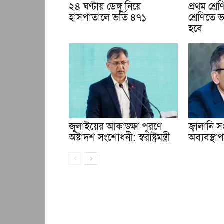
২৪ ঘণ্টায় ডেঙ্গু নিয়ে
প্রথম শ্র
হাসপাতালে ভর্তি ৪৭১
শ্রেণিতে ভ
হবে
জুলাইয়ের আকাঙ্ক্ষা পূরণে
জ্বালানি
অষ্টাদশ সংশোধনী: স্বরাষ্ট্রমন্ত্রী
অব্যবস্থাপন