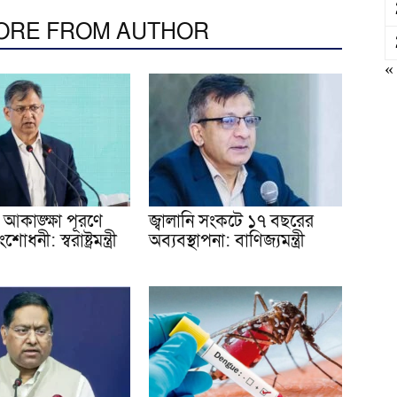
ORE FROM AUTHOR
«
আকাঙ্ক্ষা পূরণে
জ্বালানি সংকটে ১৭ বছরের
োধনী: স্বরাষ্ট্রমন্ত্রী
অব্যবস্থাপনা: বাণিজ্যমন্ত্রী