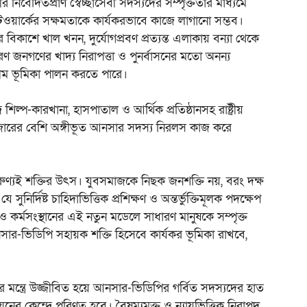
িবেদিতপ্রাণ স্বেচ্ছাসেবী সদস্যদের সম্পৃক্ততার মাধ্যমে
নেটওয়ার্কের সক্ষমতাকে কার্যকরভাবে কাজে লাগানো সম্ভব।
র বিকাশে খাল খনন, দুর্যোগপ্রবণ প্রত্যন্ত এলাকায় বন্যা থেকে
ারণ জনগণের খাদ্য নিরাপত্তা ও পুনর্বাসনের মতো অনন্য
সীম ভূমিকা পালন করতে পারে।
িল্প-কারখানা, হাসপাতাল ও আর্থিক প্রতিষ্ঠানসহ রাষ্ট্রীয়
৫২ হাজারের বেশি অঙ্গীভূত আনসার সদস্য নিরলস কাজ করে
, তারুণ্যই শক্তির উৎস। যুবসমাজকে নিছক জনশক্তি নয়, বরং দক্ষ
ির্দিষ্ট চাহিদাভিত্তিক প্রশিক্ষণ ও অন্তর্ভুক্তিমূলক পদক্ষেপ
া ও কর্মসংস্থানের এই নতুন মডেলে সাধারণ মানুষকে সম্পৃক্ত
সার-ভিডিপি সহায়ক শক্তি হিসেবে কার্যকর ভূমিকা রাখবে,
েমের মন্ত্রে উজ্জীবিত হয়ে আনসার-ভিডিপির গর্বিত সদস্যদের হাত
য়নের কেন্দ্রে পরিণত হবে। বৈষম্যমুক্ত ও ন্যায়ভিত্তিক নিরাপদ