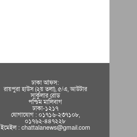
ঢাকা অফিস:
রায়পুরা হাউস (২য় তলা), ৫/এ, আউটার
সার্কুলার রোড
পশ্চিম মালিবাগ
ঢাকা-১২১৭
যোগাযোগ : ০১৭১৬-২৩৭১০৮,
০১৭৬২-৪৪৭২২৮
ইমেইল : chattalanews@gmail.com