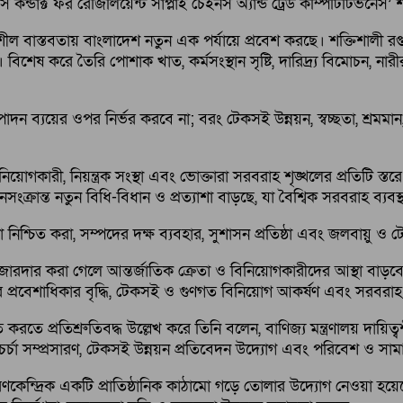
ন্ডাক্ট ফর রেজিলিয়েন্ট সাপ্লাই চেইনস অ্যান্ড ট্রেড কম্পিটিটিভনেস
্তনশীল বাস্তবতায় বাংলাদেশ নতুন এক পর্যায়ে প্রবেশ করছে। শক্তিশালী রপ্ত
েষ করে তৈরি পোশাক খাত, কর্মসংস্থান সৃষ্টি, দারিদ্র্য বিমোচন, নারীর ক
দন ব্যয়ের ওপর নির্ভর করবে না; বরং টেকসই উন্নয়ন, স্বচ্ছতা, শ্রমমান
বিনিয়োগকারী, নিয়ন্ত্রক সংস্থা এবং ভোক্তারা সরবরাহ শৃঙ্খলের প্রতিটি 
সংক্রান্ত নতুন বিধি-বিধান ও প্রত্যাশা বাড়ছে, যা বৈশ্বিক সরবরাহ ব্যব
তা নিশ্চিত করা, সম্পদের দক্ষ ব্যবহার, সুশাসন প্রতিষ্ঠা এবং জলবায়ু ও টে
 চর্চা জোরদার করা গেলে আন্তর্জাতিক ক্রেতা ও বিনিয়োগকারীদের আস্থা 
ে প্রবেশাধিকার বৃদ্ধি, টেকসই ও গুণগত বিনিয়োগ আকর্ষণ এবং সরবরাহ শ
িত করতে প্রতিশ্রুতিবদ্ধ উল্লেখ করে তিনি বলেন, বাণিজ্য মন্ত্রণালয় দায়ি
চর্চা সম্প্রসারণ, টেকসই উন্নয়ন প্রতিবেদন উদ্যোগ এবং পরিবেশ ও সামা
ন্দ্রিক একটি প্রাতিষ্ঠানিক কাঠামো গড়ে তোলার উদ্যোগ নেওয়া হয়েছে। এ ধর