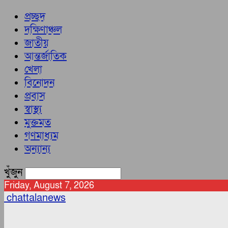
প্রচ্ছদ
দক্ষিণাঞ্চল
জাতীয়
আন্তর্জাতিক
খেলা
বিনোদন
প্রবাস
স্বাস্থ্য
মুক্তমত
গণমাধ্যম
অন্যান্য
খুঁজুন
Friday, August 7, 2026
chattalanews