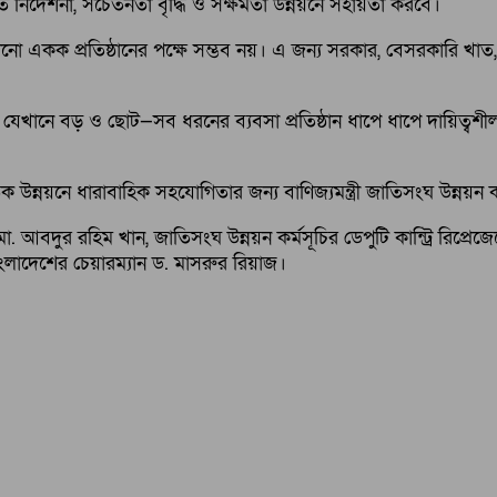
ির্দেশনা, সচেতনতা বৃদ্ধি ও সক্ষমতা উন্নয়নে সহায়তা করবে।
তর কোনো একক প্রতিষ্ঠানের পক্ষে সম্ভব নয়। এ জন্য সরকার, বেসরকারি খ
নে বড় ও ছোট—সব ধরনের ব্যবসা প্রতিষ্ঠান ধাপে ধাপে দায়িত্বশীল চ
 উন্নয়নে ধারাবাহিক সহযোগিতার জন্য বাণিজ্যমন্ত্রী জাতিসংঘ উন্নয়ন ক
) মো. আবদুর রহিম খান, জাতিসংঘ উন্নয়ন কর্মসূচির ডেপুটি কান্ট্রি রিপ্র
বাংলাদেশের চেয়ারম্যান ড. মাসরুর রিয়াজ।